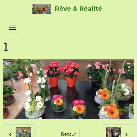
Rêve & Réalité
1
Retour