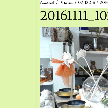
Accueil
Photos
02112016
201
20161111_1