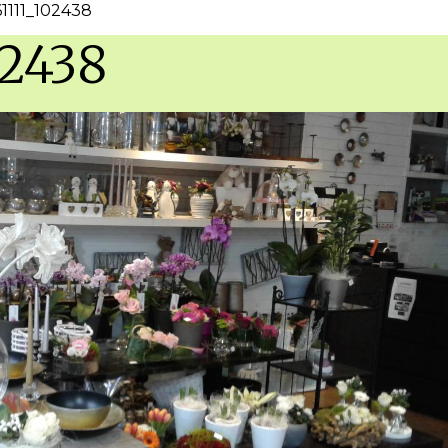
61111_102438
02438